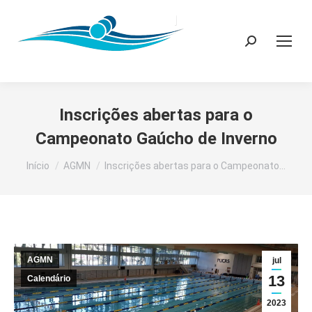
Search:
Inscrições abertas para o
Campeonato Gaúcho de Inverno
Você está aqui:
Início
AGMN
Inscrições abertas para o Campeonato…
AGMN
jul
13
Calendário
2023