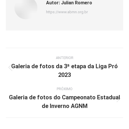
Autor:
Julian Romero
https://www.abmn.org.br
Navegação
ANTERIOR
de
Galeria de fotos da 3ª etapa da Liga Pró
Post
2023
post:
anterior:
PRÓXIMO
Galeria de fotos do Campeonato Estadual
Próximo
de Inverno AGNM
post: