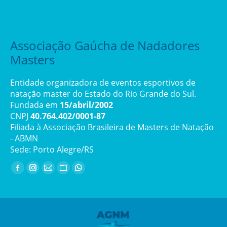
Associação Gaúcha de Nadadores
Masters
Entidade organizadora de eventos esportivos de
natação master do Estado do Rio Grande do Sul.
Fundada em
15/abril/2002
CNPJ
40.764.402/0001-87
Filiada à Associação Brasileira de Masters de Natação
- ABMN
Sede: Porto Alegre/RS
Encontre-nos em:
Facebook
Instagram
Mail
Website
Whatsapp
page
page
page
page
page
opens
opens
opens
opens
opens
in
in
in
in
in
new
new
new
new
new