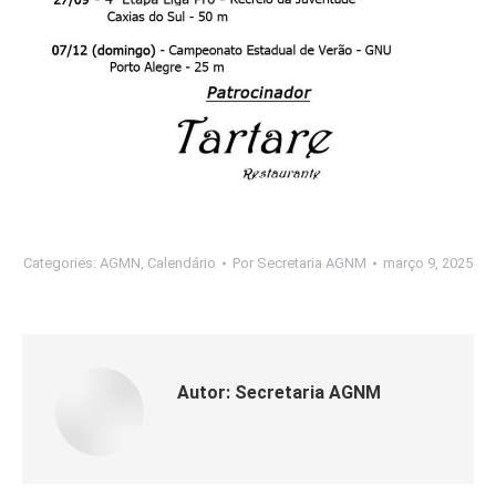
Categories:
AGMN
,
Calendário
Por
Secretaria AGNM
março 9, 2025
Autor:
Secretaria AGNM