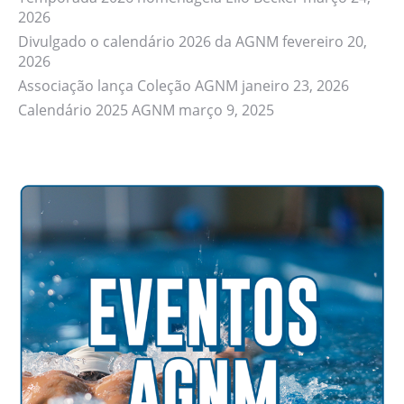
2026
Divulgado o calendário 2026 da AGNM
fevereiro 20,
2026
Associação lança Coleção AGNM
janeiro 23, 2026
Calendário 2025 AGNM
março 9, 2025