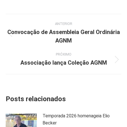
Navegação
ANTERIOR
de
Convocação de Assembleia Geral Ordinária
Post
AGNM
post:
anterior:
PRÓXIMO
Associação lança Coleção AGNM
Próximo
post:
Posts relacionados
Temporada 2026 homenageia Elio
Becker