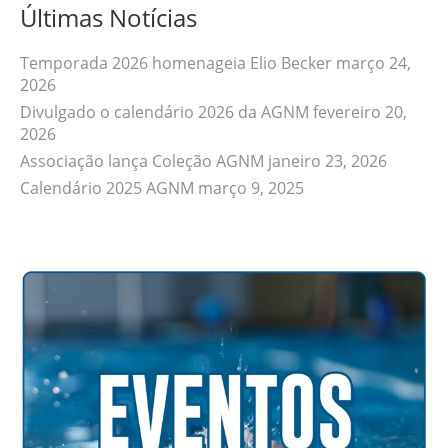
Últimas Notícias
Temporada 2026 homenageia Elio Becker
março 24,
2026
Divulgado o calendário 2026 da AGNM
fevereiro 20,
2026
Associação lança Coleção AGNM
janeiro 23, 2026
Calendário 2025 AGNM
março 9, 2025