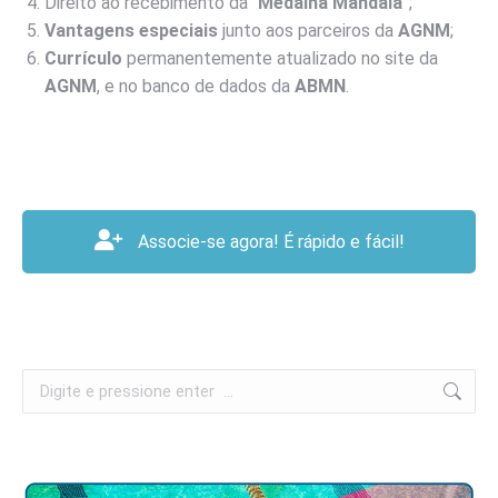
Direito ao recebimento da “
Medalha Mandala
”;
Vantagens especiais
junto aos parceiros da
AGNM
;
Currículo
permanentemente atualizado no site da
AGNM
, e no banco de dados da
ABMN
.
Associe-se agora! É rápido e fácil!
Search: