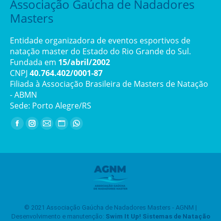
Associação Gaúcha de Nadadores
Masters
Entidade organizadora de eventos esportivos de
natação master do Estado do Rio Grande do Sul.
Fundada em
15/abril/2002
CNPJ
40.764.402/0001-87
Filiada à Associação Brasileira de Masters de Natação
- ABMN
Sede: Porto Alegre/RS
Encontre-nos em:
Facebook
Instagram
Mail
Website
Whatsapp
page
page
page
page
page
opens
opens
opens
opens
opens
in
in
in
in
in
new
new
new
new
new
window
window
window
window
window
© 2021 Associação Gaúcha de Nadadores Masters - AGNM |
Desenvolvimento e manutenção:
Swim It Up! Sistemas de Natação