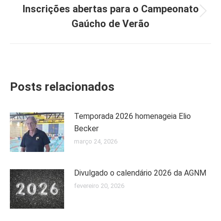
Inscrições abertas para o Campeonato
Próximo
Gaúcho de Verão
post:
Posts relacionados
Temporada 2026 homenageia Elio
Becker
março 24, 2026
Divulgado o calendário 2026 da AGNM
fevereiro 20, 2026