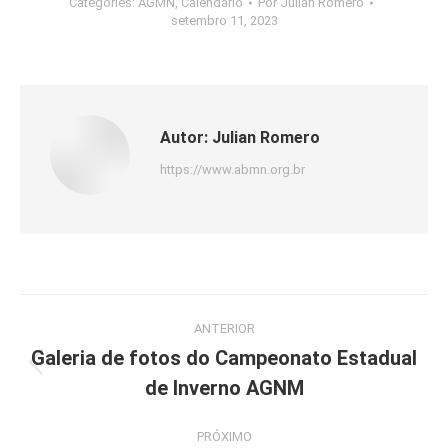
Categories:
AGMN
,
Calendário
Por
Julian Romero
setembro 11, 2023
Autor:
Julian Romero
https://www.abmn.org.br
Navegação
ANTERIOR
de
Galeria de fotos do Campeonato Estadual
Post
de Inverno AGNM
post:
anterior:
PRÓXIMO