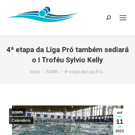
Search:
4ª etapa da Liga Pró também sediará
o I Troféu Sylvio Kelly
Você está aqui:
Início
AGMN
4ª etapa da Liga Pró…
AGMN
set
11
Calendário
2023