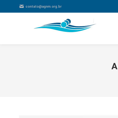
contato@agnm.org.br
A