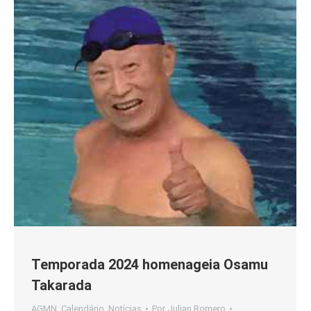
Temporada 2024 homenageia Osamu
Takarada
AGMN
,
Calendário
,
Notícias
Por
Julian Romero